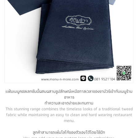
แฟ้มเมนูคอลเลกชันนี้ผสมผสานรูปลักษณ์เหนือกาลเวลาของชามัวร์เข้ากับเมนูร้าน
อาหาร
ทำความสะอาดง่ายและทนทาน
This stunning range combines the timeless looks of a traditional tweed
fabric while maintaining an easy to clean and hard wearing restaurant
menu.
ลูกค้าสามารถเพิ่มโลโก้ของตัวเองได้โดยใช้ปัก
You can add your own custom logo via embroidery.