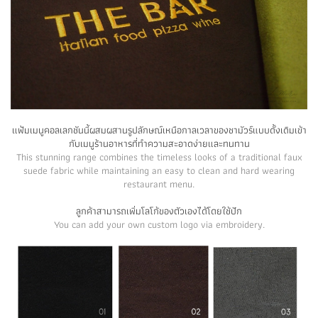
แฟ้มเมนูคอลเลกชันนี้ผสมผสานรูปลักษณ์เหนือกาลเวลาของชามัวร์แบบดั้งเดิมเข้า
กับเมนูร้านอาหารที่ทำความสะอาดง่ายและทนทาน
This stunning range combines the timeless looks of a traditional faux
suede fabric while maintaining an easy to clean and hard wearing
restaurant menu.
ลูกค้าสามารถเพิ่มโลโก้ของตัวเองได้โดยใช้ปัก
You can add your own custom logo via embroidery.