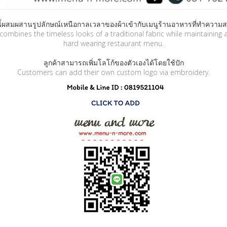
ี้ผสมผสานรูปลักษณ์เหนือกาลเวลาของผ้าเข้ากับเมนูร้านอาหารที่ทำคว
combines the timeless looks of a traditional fabric while maintaining 
hard wearing restaurant menu.
ลูกค้าสามารถเพิ่มโลโก้ของตัวเองได้โดยใช้ปัก
Customers can add their own custom logo via embroidery.