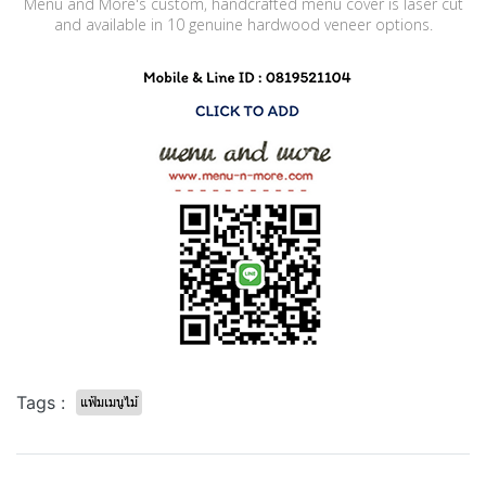
Menu and More's custom, handcrafted menu cover is laser cut
and available in 10 genuine hardwood veneer options.
Tags :
แฟ้มเมนูไม้