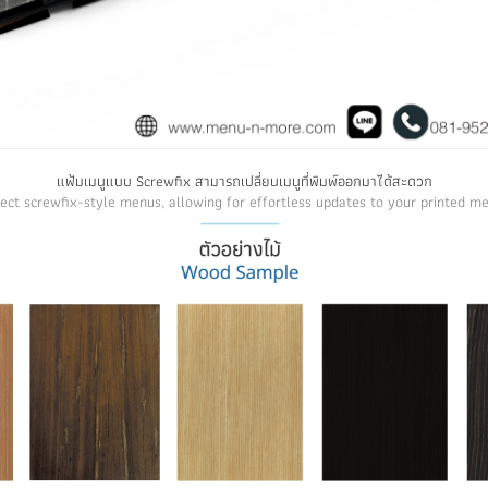
แฟ้มเมนูแบบ Screwfix สามารถเปลี่ยนเมนูที่พิมพ์ออกมาได้สะดวก
ect screwfix-style menus, allowing for effortless updates to your printed m