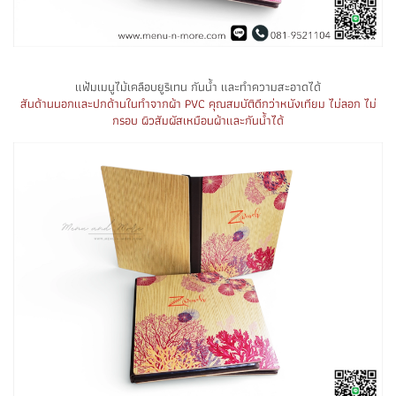
แฟ้มเมนูไม้เคลือบยูริเทน กันน้ำ และทำความสะอาดได้
สันด้านนอกและปกด้านในทำจากผ้า PVC คุณสมบัติดีกว่าหนังเทียม ไม่ลอก ไม่
กรอบ ผิวสัมผัสเหมือนผ้าและกันน้ำได้