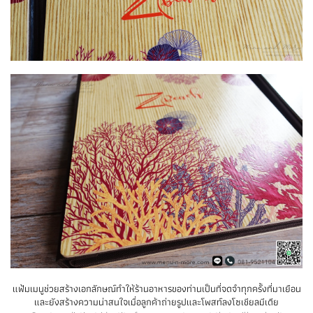
แฟ้มเมนูช่วยสร้างเอกลักษณ์ทำให้ร้านอาหารของท่านเป็นที่จดจำทุกครั้งที่มาเยือน
และยังสร้างความน่าสนใจเมื่อลูกค้าถ่ายรูปและโพสท์ลงโซเชียลมีเดีย