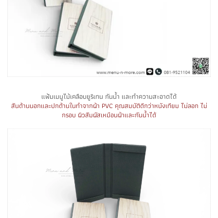
แฟ้มเมนูไม้เคลือบยูริเทน กันน้ำ และทำความสะอาดได้
สันด้านนอกและปกด้านในทำจากผ้า PVC คุณสมบัติดีกว่าหนังเทียม ไม่ลอก ไม่
กรอบ ผิวสัมผัสเหมือนผ้าและกันน้ำได้