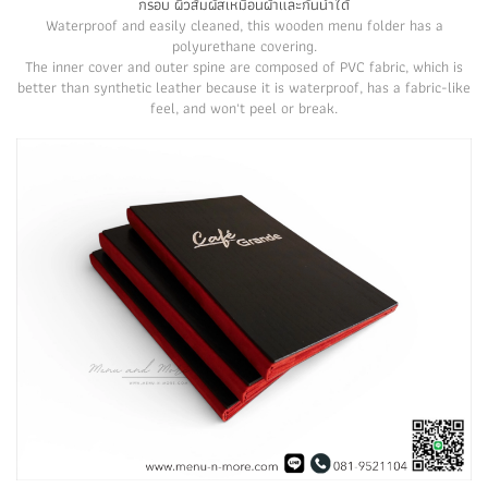
กรอบ ผิวสัมผัสเหมือนผ้าและกันน้ำได้
Waterproof and easily cleaned, this wooden menu folder has a
polyurethane covering.
The inner cover and outer spine are composed of PVC fabric, which is
better than synthetic leather because it is waterproof, has a fabric-like
feel, and won't peel or break.