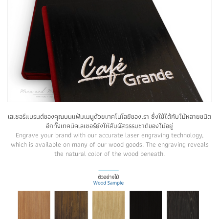
เลเซอร์แบรนด์ของคุณบนแฟ้มเมนูด้วยเทคโนโลยีของเรา ซึ่งใช้ได้กับไม้หลายชนิด
อีกทั้งเทคนิคเลเซอร์ยังให้สัมผัสธรรมชาติของไม้อยู่
Engrave your brand with our accurate laser engraving technology,
which is available on many of our wood goods. The engraving reveals
the natural color of the wood beneath.