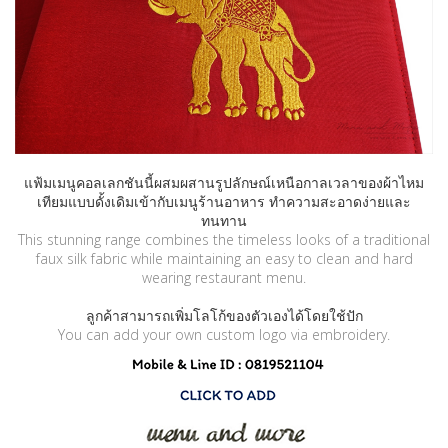
แฟ้มเมนูคอลเลกชันนี้ผสมผสานรูปลักษณ์เหนือกาลเวลาของผ้าไหม
เทียมแบบดั้งเดิมเข้ากับเมนูร้านอาหาร ทำความสะอาดง่ายและ
ทนทาน
This stunning range combines the timeless looks of a traditional
faux silk fabric while maintaining an easy to clean and hard
wearing restaurant menu.
ลูกค้าสามารถเพิ่มโลโก้ของตัวเองได้โดยใช้ปัก
You can add your own custom logo via embroidery.