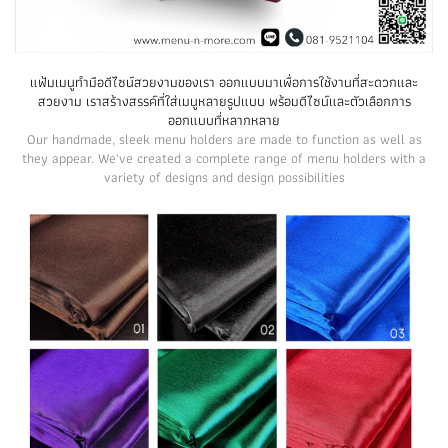
แฟ้มเมนูทำมือดีไซน์สวยงามของเรา ออกแบบมาเพื่อการใช้งานที่สะดวกและ
สวยงาม เราสร้างสรรค์ที่ใส่เมนูหลายรูปแบบ พร้อมดีไซน์และตัวเลือกการ
ออกแบบที่หลากหลาย
Our handmade, sleek menu holders are made to function as well as
they appear. We've created a complete range of menu holders with a
variety of designs and design possibilities