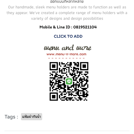
ออกแบบที่หลากหลาย
Our handmade, sleek menu holders are made to function as well as
they appear. We've created a complete range of menu holders with a
variety of designs and design possibilities
Tags :
แฟ้มผ้ากันน้ำ