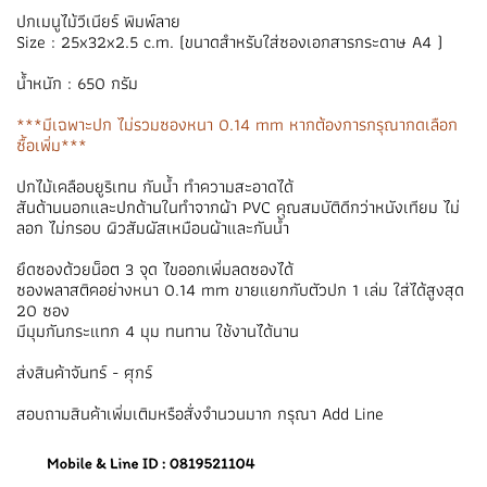
ปกเมนูไม้วีเนียร์ พิมพ์ลาย
Size : 25x32x2.5 c.m. (ขนาดสำหรับใส่ซองเอกสารกระดาษ A4 )
น้ำหนัก : 650 กรัม
***มีเฉพาะปก ไม่รวมซองหนา 0.14 mm หากต้องการกรุณากดเลือก
ซื้อเพิ่ม***
ปกไม้เคลือบยูริเทน กันน้ำ ทำความสะอาดได้
สันด้านนอกและปกด้านในทำจากผ้า PVC คุณสมบัติดีกว่าหนังเทียม ไม่
ลอก ไม่กรอบ ผิวสัมผัสเหมือนผ้าและกันน้ำ
ยึดซองด้วยน็อต 3 จุด ไขออกเพิ่มลดซองได้
ซองพลาสติคอย่างหนา 0.14 mm ขายแยกกับตัวปก 1 เล่ม ใส่ได้สูงสุด
20 ซอง
มีมุมกันกระแทก 4 มุม ทนทาน ใช้งานได้นาน
ส่งสินค้าจันทร์ - ศุกร์
สอบถามสินค้าเพิ่มเติมหรือสั่งจำนวนมาก กรุณา Add Line