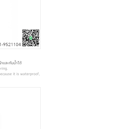
าและกันน้ำได้
ring.
ecause it is waterproof,