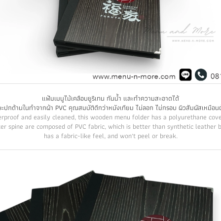
แฟ้มเมนูไม้เคลือบยูริเทน กันน้ำ และทำความสะอาดได้
ะปกด้านในทำจากผ้า PVC คุณสมบัติดีกว่าหนังเทียม ไม่ลอก ไม่กรอบ ผิวสัมผัสเหมือนผ้
rproof and easily cleaned, this wooden menu folder has a polyurethane cove
er spine are composed of PVC fabric, which is better than synthetic leather b
has a fabric-like feel, and won't peel or break.