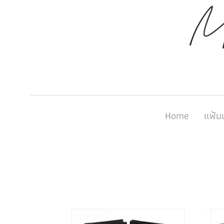
Home
แฟ้ม