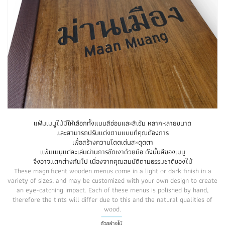
แฟ้มเมนูไม้มีให้เลือกทั้งแบบสีอ่อนและสีเข้ม หลากหลายขนาด
และสามารถปรับแต่งตามแบบที่คุณต้องการ
เพื่อสร้างความโดดเด่นสะดุดตา
แฟ้มเมนูแต่ละเล่มผ่านการขัดเงาด้วยมือ ดังนั้นสีของเมนู
จึงอาจแตกต่างกันไป เนื่องจากคุณสมบัติตามธรรมชาติของไม้
These magnificent wooden menus come in a light or dark finish in a
variety of sizes, and may be customized with your own design to create
an eye-catching impact. Each of these menus is polished by hand,
therefore the tints will differ due to this and the natural qualities of
wood.