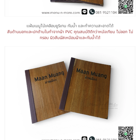
แฟ้มเมนูไม้เคลือบยูริเทน กันน้ำ และทำความสะอาดได้
สันด้านนอกและปกด้านในทำจากผ้า PVC คุณสมบัติดีกว่าหนังเทียม ไม่ลอก ไม่
กรอบ ผิวสัมผัสเหมือนผ้าและกันน้ำได้