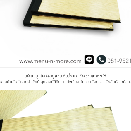
แฟ้มเมนูไม้เคลือบยูริเทน กันน้ำ และทำความสะอาดได้
ะปกด้านในทำจากผ้า PVC คุณสมบัติดีกว่าหนังเทียม ไม่ลอก ไม่กรอบ ผิวสัมผัสเหมือนผ้