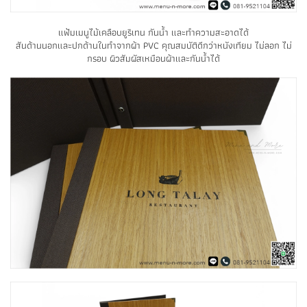
แฟ้มเมนูไม้เคลือบยูริเทน กันน้ำ และทำความสะอาดได้
สันด้านนอกและปกด้านในทำจากผ้า PVC คุณสมบัติดีกว่าหนังเทียม ไม่ลอก ไม่
กรอบ ผิวสัมผัสเหมือนผ้าและกันน้ำได้