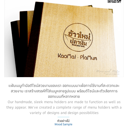
แฟ้มเมนูทำมือดีไซน์สวยงามของเรา ออกแบบมาเพื่อการใช้งานที่สะดวกและ
สวยงาม เราสร้างสรรค์ที่ใส่เมนูหลายรูปแบบ พร้อมดีไซน์และตัวเลือกการ
ออกแบบที่หลากหลาย
Our handmade, sleek menu holders are made to function as well as
they appear. We've created a complete range of menu holders with a
variety of designs and design possibilities