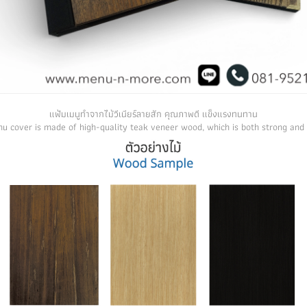
แฟ้มเมนูทำจากไม้วีเนียร์ลายสัก คุณภาพดี แข็งแรงทนทาน
u cover is made of high-quality teak veneer wood, which is both strong and 