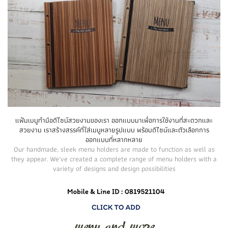
แฟ้มเมนูทำมือดีไซน์สวยงามของเรา ออกแบบมาเพื่อการใช้งานที่สะดวกและ
สวยงาม เราสร้างสรรค์ที่ใส่เมนูหลายรูปแบบ พร้อมดีไซน์และตัวเลือกการ
ออกแบบที่หลากหลาย
Our handmade, sleek menu holders are made to function as well as
they appear. We've created a complete range of menu holders with a
variety of designs and design possibilities