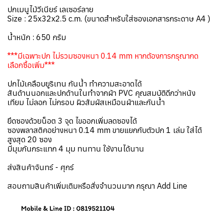
ปกเมนูไม้วีเนียร์ เลเซอร์ลาย
Size : 25x32x2.5 c.m. (ขนาดสำหรับใส่ซองเอกสารกระดาษ A4 )
น้ำหนัก : 650 กรัม
***มีเฉพาะปก ไม่รวมซองหนา 0.14 mm หากต้องการกรุณากด
เลือกซื้อเพิ่ม***
ปกไม้เคลือบยูริเทน กันน้ำ ทำความสะอาดได้
สันด้านนอกและปกด้านในทำจากผ้า PVC คุณสมบัติดีกว่าหนัง
เทียม ไม่ลอก ไม่กรอบ ผิวสัมผัสเหมือนผ้าและกันน้ำ
ยึดซองด้วยน็อต 3 จุด ไขออกเพิ่มลดซองได้
ซองพลาสติคอย่างหนา 0.14 mm ขายแยกกับตัวปก 1 เล่ม ใส่ได้
สูงสุด 20 ซอง
มีมุมกันกระแทก 4 มุม ทนทาน ใช้งานได้นาน
ส่งสินค้าจันทร์ - ศุกร์
สอบถามสินค้าเพิ่มเติมหรือสั่งจำนวนมาก กรุณา Add Line